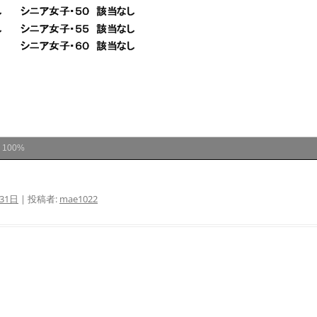
ム
100%
31日
|
投稿者:
mae1022