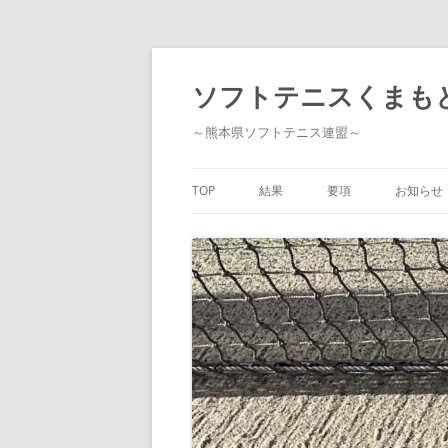
ソフトテニスくまも
～熊本県ソフトテニス連盟～
TOP
結果
要項
お知らせ