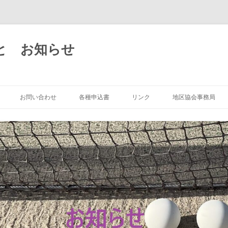
と お知らせ
コ
ン
お問い合わせ
各種申込書
リンク
地区協会事務局
テ
ン
ツ
へ
ス
キ
ッ
プ