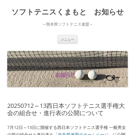
ソフトテニスくまもと お知らせ
～熊本県ソフトテニス連盟～
コ
メニュー
ン
テ
ン
ツ
へ
ス
キ
ッ
プ
20250712～13西日本ソフトテニス選手権大
会の組合せ・進行表の公開について
7月12日～13日に開催する西日本ソフトテニス選手権 一般男女
の部の組合せと進行表を「
奈良県連盟のホームページ
」に公開