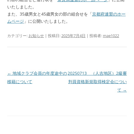
いたしました。
また、35歳男女と45歳男女の部の組合せを「
京都府連盟のホー
ムページ
」に公開いたしました。
カテゴリー:
お知らせ
| 投稿日:
2025年7月4日
|
投稿者:
mae1022
投
←
地域クラブ会員の年度途中の
20250713 （人吉地区）2級審
稿
移籍について
判員資格新規取得検定会につい
ナ
て
→
ビ
ゲ
ー
シ
ョ