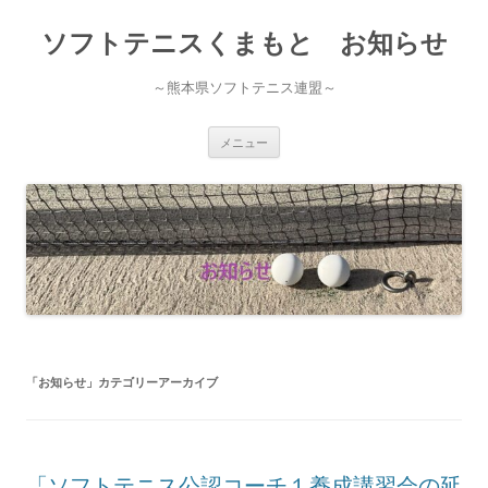
ソフトテニスくまもと お知らせ
～熊本県ソフトテニス連盟～
コ
メニュー
ン
テ
ン
ツ
へ
ス
キ
ッ
プ
「
お知らせ
」カテゴリーアーカイブ
「ソフトテニス公認コーチ１養成講習会の延