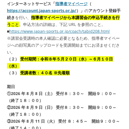
インターネットサービス「
指導者マイページ
（
https://account.japan-sports.or.jp/
）」
の
アカウント登録手
続き
を行い、
指導者マイページから本講習会の申込手続きを行
う
こと
。申込方法の詳細は、下記 URL を参照のこと。
■
https://www.japan-sports.or.jp/coach/tabid208.html
※講習会受講時の本人確認に必要となるため、指導者マイペー
ジへの顔写真のアップロードを受講開始までにお済ませくださ
い。
（２）
受付期間：令和８年５月２０日（水）～６月１０日
（水）
（３）
受講者数：４０名 ※先着順
期日
①2026 年 8 月 8 日（土） 受付８：３０～ 開始９：００～
（終了１８：００）
②2026 年 8 月 9 日（日） 受付８：３０～ 開始９：００～
（終了１８：００）
③2026 年 8 月 11 日（火） 受付 ８：４５～ 開始９：００～
（終了１４：００）