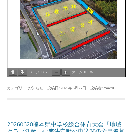
ページ
1
/
5
ズーム
100%
カテゴリー:
お知らせ
| 投稿日:
2026年5月27日
|
投稿者:
mae1022
20260620熊本県中学校総合体育大会「地域
クラブ活動」代表決定戦の申込関係文書追加