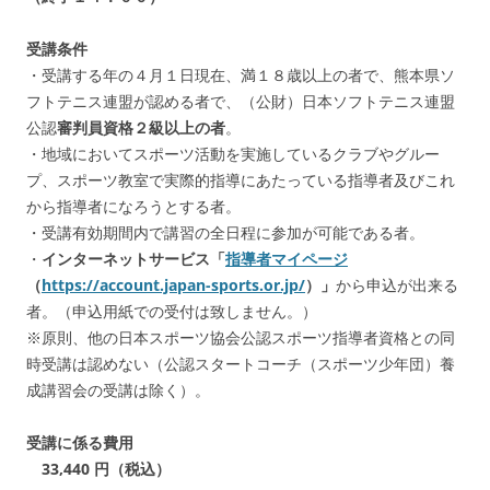
受講条件
・受講する年の４月１日現在、満１８歳以上の者で、熊本県ソ
フトテニス連盟が認める者で、（公財）日本ソフトテニス連盟
公認
審判員資格２級以上の者
。
・地域においてスポーツ活動を実施しているクラブやグルー
プ、スポーツ教室で実際的指導にあたっている指導者及びこれ
から指導者になろうとする者。
・受講有効期間内で講習の全日程に参加が可能である者。
・
インターネットサービス「
指導者マイページ
（
https://account.japan-sports.or.jp/
）」
から申込が出来る
者。（申込用紙での受付は致しません。）
※原則、他の日本スポーツ協会公認スポーツ指導者資格との同
時受講は認めない（公認スタートコーチ（スポーツ少年団）養
成講習会の受講は除く）。
受講に係る費用
33,440 円（税込）