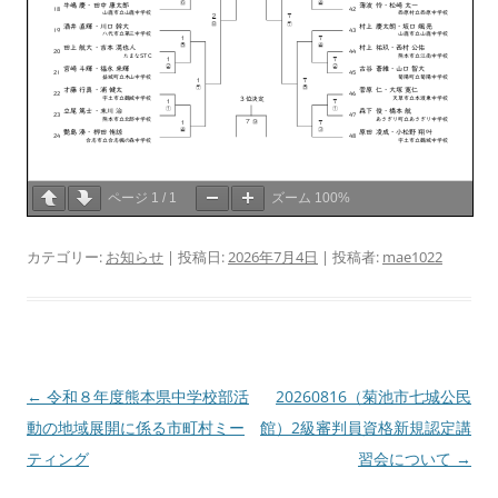
ページ
1
/
1
ズーム
100%
カテゴリー:
お知らせ
| 投稿日:
2026年7月4日
|
投稿者:
mae1022
投
←
令和８年度熊本県中学校部活
20260816（菊池市七城公民
稿
動の地域展開に係る市町村ミー
館）2級審判員資格新規認定講
ナ
ティング
習会について
→
ビ