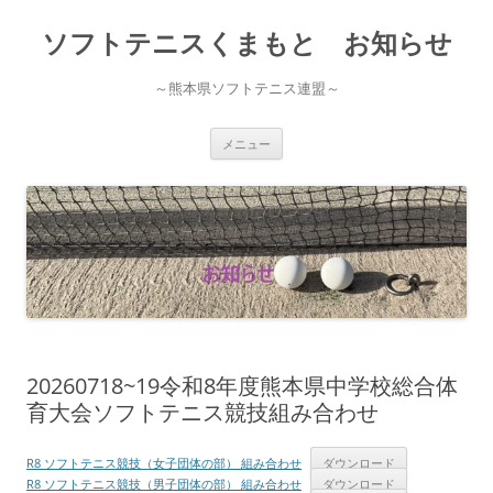
ソフトテニスくまもと お知らせ
～熊本県ソフトテニス連盟～
コ
メニュー
ン
テ
ン
ツ
へ
ス
キ
ッ
プ
20260718~19令和8年度熊本県中学校総合体
育大会ソフトテニス競技組み合わせ
R8 ソフトテニス競技（女子団体の部） 組み合わせ
ダウンロード
R8 ソフトテニス競技（男子団体の部） 組み合わせ
ダウンロード